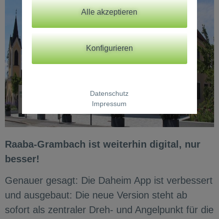
Alle akzeptieren
Konfigurieren
Datenschutz
Impressum
Raaba-Grambach ist weiterhin digital, nur
besser!
Genauer gesagt: Die Daheim App ist verbessert
und ausgebaut: Die neue Version steht ab
sofort als zentraler Dreh- und Angelpunkt für die