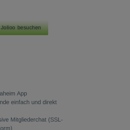
 Jolioo besuchen
Daheim App
nde einfach und direkt
sive Mitgliederchat (SSL-
form)