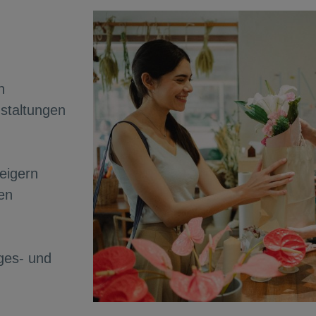
n
staltungen
eigern
en
ges- und