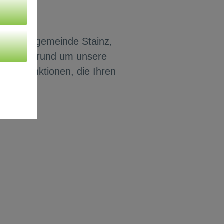
ie Marktgemeinde Stainz,
hlagewerk rund um unsere
uen Funktionen, die Ihren