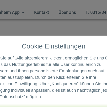
aheim App
Kontakt
Über Uns
T: 0316/34
Cookie Einstellungen
Sie auf „Alle akzeptieren“ klicken, ermöglichen Sie uns 
Stainz ist weiterhin digital, nur 
s das Nutzungserlebnis für alle User kontinuierlich zu
sern und Ihnen personalisierte Empfehlungen auch auf
eiten auszuspielen. Durch den Klick erteilen Sie ihre
Genauer gesagt: Die Daheim App is
ckliche Einwilligung. Über „Konfigurieren“ können Sie Ih
ligung individuell anpassen, dies ist auch nachträglich jed
ausgebaut: Die neue Version steht a
„Datenschutz“ möglich.
Dreh- und Angelpunkt für die digita
unserer Marktgemeinde zur Verfüg