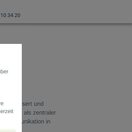
 10 34 20
über
besser!
t verbessert und
re
erzeit
b sofort als zentraler
le Kommunikation in
ung.