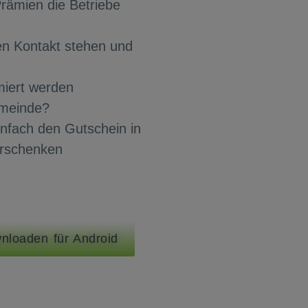
rämien die Betriebe
en Kontakt stehen und
miert werden
emeinde?
nfach den Gutschein in
erschenken
nloaden für Android