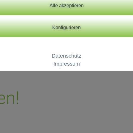
Alle akzeptieren
Sie vernetzt Menschen in und um d
Konfigurieren
dient als Ihr persönliches Nachsc
Gemeinde und punktet mit vielen ne
Alltag erleichtern.
Datenschutz
Impressum
en!