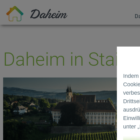
Stainz
D
Daheim in Stainz
Indem 
Cookie
verbes
Dritts
ausdrü
Einwil
unter 